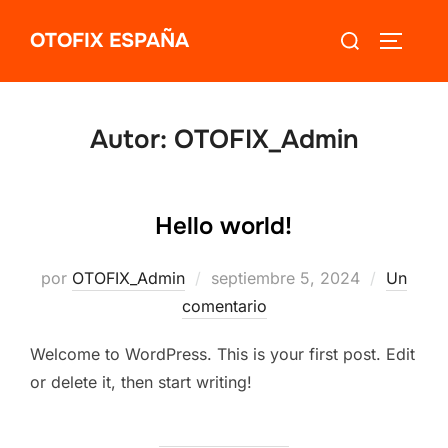
Saltar
Buscar:
OTOFIX ESPAÑA
al
ALTERN
contenido
Autor:
OTOFIX_Admin
Hello world!
Publicado
por
OTOFIX_Admin
septiembre 5, 2024
Un
el
comentario
Welcome to WordPress. This is your first post. Edit
or delete it, then start writing!